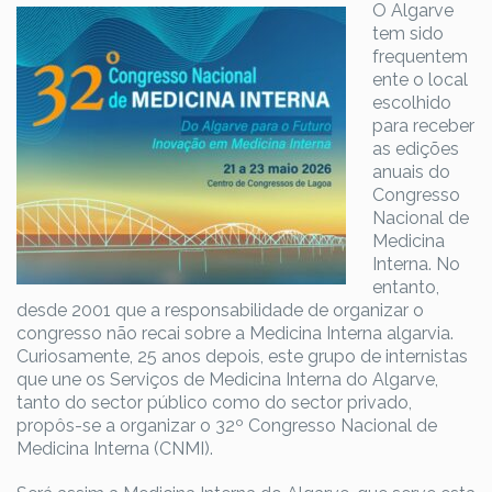
O Algarve
tem sido
frequentem
ente o local
escolhido
para receber
as edições
anuais do
Congresso
Nacional de
Medicina
Interna. No
entanto,
desde 2001 que a responsabilidade de organizar o
congresso não recai sobre a Medicina Interna algarvia.
Curiosamente, 25 anos depois, este grupo de internistas
que une os Serviços de Medicina Interna do Algarve,
tanto do sector público como do sector privado,
propôs-se a organizar o 32º Congresso Nacional de
Medicina Interna (CNMI).