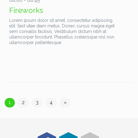
08:00 - 08:45
Fireworks
Lorem ipsum dolor sit amet, consectetur adipiscing
elit. Sed vitae diam metus. Donec cursus magna eget
sem convallis facilisis. Vestibulum dictum nibh at
ullamcorper tincidunt. Phasellus scelerisque nisl non
ullamcorper pellentesque
1
2
3
4
»