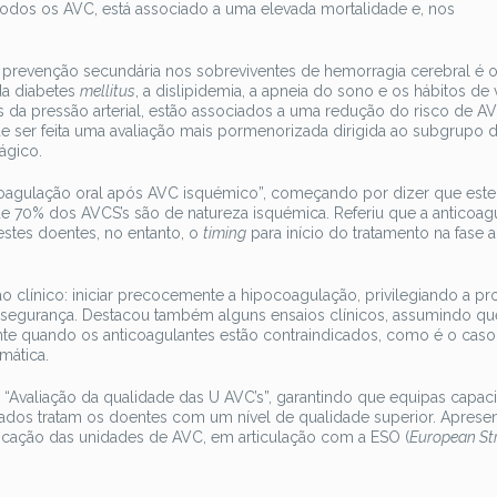
todos os AVC, está associado a uma elevada mortalidade e, nos
al prevenção secundária nos sobreviventes de hemorragia cerebral é 
 da diabetes
mellitus
, a dislipidemia, a apneia do sono e os hábitos de 
s da pressão arterial, estão associados a uma redução do risco de A
de ser feita uma avaliação mais pormenorizada dirigida ao subgrupo 
ágico.
coagulação oral após AVC isquémico”, começando por dizer que est
e 70% dos AVCS’s são de natureza isquémica. Referiu que a anticoag
stes doentes, no entanto, o
timing
para início do tratamento na fase 
o clínico: iniciar precocemente a hipocoagulação, privilegiando a pr
 a segurança. Destacou também alguns ensaios clínicos, assumindo qu
te quando os anticoagulantes estão contraindicados, como é o cas
mática.
ma “Avaliação da qualidade das U AVC’s”, garantindo que equipas capac
itados tratam os doentes com um nível de qualidade superior. Aprese
ificação das unidades de AVC, em articulação com a ESO (
European St