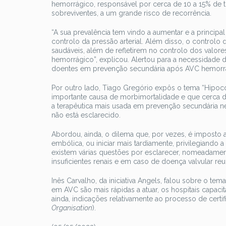
hemorrágico, responsável por cerca de 10 a 15% de 
sobreviventes, a um grande risco de recorrência.
“A sua prevalência tem vindo a aumentar e a princip
controlo da pressão arterial. Além disso, o controlo
saudáveis, além de refletirem no controlo dos valore
hemorrágico”, explicou. Alertou para a necessidade 
doentes em prevenção secundária após AVC hemorr
Por outro lado, Tiago Gregório expôs o tema “Hipo
importante causa de morbimortalidade e que cerca d
a terapêutica mais usada em prevenção secundária ne
não está esclarecido.
Abordou, ainda, o dilema que, por vezes, é imposto a
embólica, ou iniciar mais tardiamente, privilegiando
existem várias questões por esclarecer, nomeadamen
insuficientes renais e em caso de doença valvular reu
Inês Carvalho, da iniciativa Angels, falou sobre o te
em AVC são mais rápidas a atuar, os hospitais capac
ainda, indicações relativamente ao processo de cert
Organisation
).