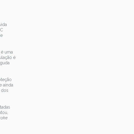
o
vida
VC
de
e é uma
ulação é
aguda
oteção
e ainda
o dos
itadas
ntou,
roke