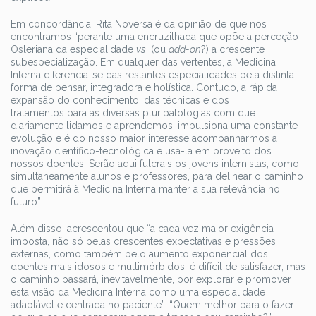
Em concordância, Rita Noversa é da opinião de que nos
encontramos “perante uma encruzilhada que opõe a perceção
Osleriana da especialidade
vs
. (ou
add-on
?) a crescente
subespecialização. Em qualquer das vertentes, a Medicina
Interna diferencia-se das restantes especialidades pela distinta
forma de pensar, integradora e holística. Contudo, a rápida
expansão do conhecimento, das técnicas e dos
tratamentos para as diversas pluripatologias com que
diariamente lidamos e aprendemos, impulsiona uma constante
evolução e é do nosso maior interesse acompanharmos a
inovação científico-tecnológica e usá-la em proveito dos
nossos doentes. Serão aqui fulcrais os jovens internistas, como
simultaneamente alunos e professores, para delinear o caminho
que permitirá à Medicina Interna manter a sua relevância no
futuro”.
Além disso, acrescentou que “a cada vez maior exigência
imposta, não só pelas crescentes expectativas e pressões
externas, como também pelo aumento exponencial dos
doentes mais idosos e multimórbidos, é difícil de satisfazer, mas
o caminho passará, inevitavelmente, por explorar e promover
esta visão da Medicina Interna como uma especialidade
adaptável e centrada no paciente”. “Quem melhor para o fazer