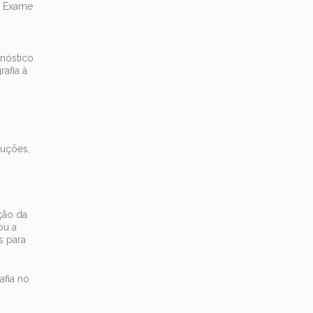
o Exame
nóstico
afia à
luções,
ção da
ou a
s para
fia no