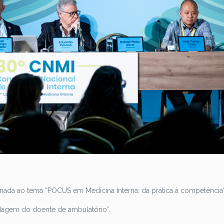
ada ao tema “POCUS em Medicina Interna: da prática à competência”
dagem do doente de ambulatório”.