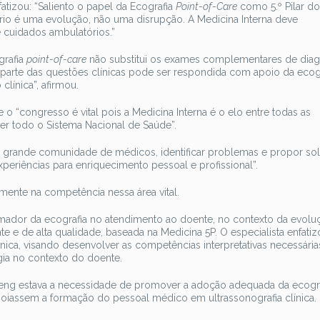
atizou: “Saliento o papel da Ecografia
Point-of-Care
como 5.º Pilar d
tório é uma evolução, não uma disrupção. A Medicina Interna deve
 cuidados ambulatórios.”
grafia
point-of-care
não substitui os exames complementares de diag
r parte das questões clínicas pode ser respondida com apoio da ecogr
clínica”, afirmou.
o “congresso é vital pois a Medicina Interna é o elo entre todas as
der todo o Sistema Nacional de Saúde”.
ma grande comunidade de médicos, identificar problemas e propor so
xperiências para enriquecimento pessoal e profissional”.
mente na competência nessa área vital.
ormador da ecografia no atendimento ao doente, no contexto da evolu
e de alta qualidade, baseada na Medicina 5P. O especialista enfatiz
ica, visando desenvolver as competências interpretativas necessária
logia no contexto do doente.
eng estava a necessidade de promover a adoção adequada da ecogra
poiassem a formação do pessoal médico em ultrassonografia clínica.