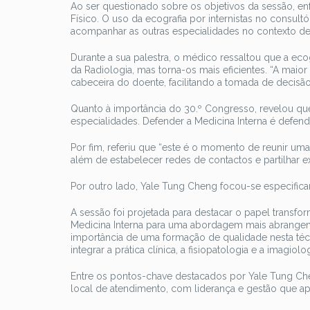
Ao ser questionado sobre os objetivos da sessão, enf
Físico. O uso da ecografia por internistas no consul
acompanhar as outras especialidades no contexto de
Durante a sua palestra, o médico ressaltou que a eco
da Radiologia, mas torna-os mais eficientes. “A maio
cabeceira do doente, facilitando a tomada de decisão 
Quanto à importância do 30.º Congresso, revelou que 
especialidades. Defender a Medicina Interna é defen
Por fim, referiu que “este é o momento de reunir u
além de estabelecer redes de contactos e partilhar e
Por outro lado, Yale Tung Cheng focou-se especifica
A sessão foi projetada para destacar o papel transf
Medicina Interna para uma abordagem mais abrangente 
importância de uma formação de qualidade nesta técn
integrar a prática clínica, a fisiopatologia e a imagio
Entre os pontos-chave destacados por Yale Tung Ch
local de atendimento, com liderança e gestão que a