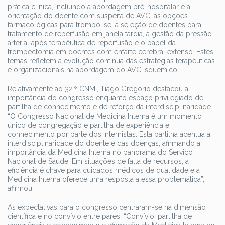
prática clínica, incluindo a abordagem pré-hospitalar e a
orientação do doente com suspeita de AVC, as opções
farmacológicas para trombólise, a seleção de doentes para
tratamento de reperfusão em janela tardia, a gestão da pressão
arterial após terapêutica de reperfusão e o papel da
trombectomia em doentes com enfarte cerebral extenso. Estes
temas refletem a evolução contínua das estratégias terapêuticas
e organizacionais na abordagem do AVC isquémico.
Relativamente ao 32.º CNMI, Tiago Gregório destacou a
importância do congresso enquanto espaço privilegiado de
partilha de conhecimento e de reforço da interdisciplinaridade.
“O Congresso Nacional de Medicina Interna é um momento
único de congregação e partilha de experiência e
conhecimento por parte dos internistas. Esta partilha acentua a
interdisciplinaridade do doente e das doenças, afirmando a
importância da Medicina Interna no panorama do Serviço
Nacional de Saúde. Em situações de falta de recursos, a
eficiência é chave para cuidados médicos de qualidade e a
Medicina Interna oferece uma resposta a essa problemática”,
afirmou.
As expectativas para o congresso centraram-se na dimensão
científica e no convívio entre pares. “Convívio, partilha de