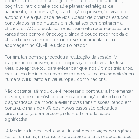
poderá ser deficitário (designadamente o estado funcional,
cognitivo, nutricional e social) e planear estratégias de
tratamento, compensação, reabilitação e prevenção, visando a
autonomia e a qualidade de vida. Apesar de diversos estudos
controlados randomizados e metanálises demonstrarem a
eficácia da AGG e desta ser exaustivamente recomendada em
várias áreas como a Oncologia, ainda é pouco reconhecida e
utilizada pelos clínicos, tornando-se fundamental a sua
abordagem no CNMI”, elucidou o orador.
Por fim, também se procedeu à realização da sessão “VIH –
diagnóstico e prevenção pós-exposição”, pela voz de José
Vera, que aproveitou para evidenciar que, nos últimos três anos,
existiu um declínio de novos casos de vírus da imunodeficiência
humana (VIH), tanto a nível europeu como nacional.
Não obstante, afirmou que é necessário continuar a incrementar
o esforço de diagnóstico perante a população infetada e não
diagnosticada, de modo a evitar novas transmissões, tendo em
conta que mais de 50% dos novos casos são detetados
tardiamente, já com presença de morbi-mortalidade
significativa.
“A Medicina Interna, pelo papel fulcral dos serviços de urgência,
nas enfermarias, na consultoria e apoio a outras especialidades,