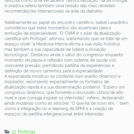
descrita como uma verdadeira “democratização” da tecnologia.
A oradora referiu também uma revisão das mais recentes
recomendações internacionais na área da diabetes.
Relativamente ao papel do encontro científico, Isabel Lavadinho
considerou que estes momentos são essenciais para a
evolução da especialidade. “O CNMI é o pilar da atualização
científica em Portugal”, afirmou, sublinhando que se trata de um
espaço onde “a Medicina Interna afirma a sua visão holística,
mas também a sua capacidade de liderar a inovação
tecnológica”. Destacou ainda o valor do congresso enquanto
momento de pausa e reflexão num sistema de saúde sob
crescente pressão, permitindo partilha de experiências e
definição de novos caminhos para a especialidade.
A especialista mostrou-se confiante num evento dinâmico e
inspirador, valorizando especialmente os formatos de
atualização rápida e a sua disseminação posterior. “Espero um
congresso dinâmico, que fomente a discussão clínica de alto
nível e que consiga inspirar os internistas”, referiu, destacando
ainda iniciativas como as sessões “O que há de novo em…”, bem
como a integração no e-learning da SPMI e a criação de
espaços de partilha intergeracional entre internistas.
32 Noticias