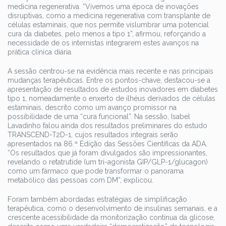
medicina regenerativa. “Vivemos uma época de inovações
disruptivas, como a medicina regenerativa com transplante de
células estaminais, que nos permite vislumbrar uma potencial
cura da diabetes, pelo menos a tipo 1”, afirmou, reforçando a
necessidade de os internistas integrarem estes avanços na
prática clínica diária.
A sessão centrou-se na evidência mais recente e nas principais
mudanças terapêuticas. Entre os pontos-chave, destacou-se a
apresentação de resultados de estudos inovadores em diabetes
tipo 1, nomeadamente o enxerto de ilhéus derivados de células
estaminais, descrito como um avanço promissor na
possibilidade de uma “cura funcional”. Na sessão, Isabel
Lavadinho falou ainda dos resultados preliminares do estudo
TRANSCEND-T2D-1, cujos resultados integrais serão
apresentados na 86.ª Edição das Sessões Científicas da ADA.
“Os resultados que já foram divulgados são impressionantes,
revelando o retatrutide (um tri-agonista GIP/GLP-1/glucagon)
como um fármaco que pode transformar o panorama
metabólico das pessoas com DM”, explicou.
Foram também abordadas estratégias de simplificação
terapêutica, como o desenvolvimento de insulinas semanais, e a
crescente acessibilidade da monitorização contínua da glicose,