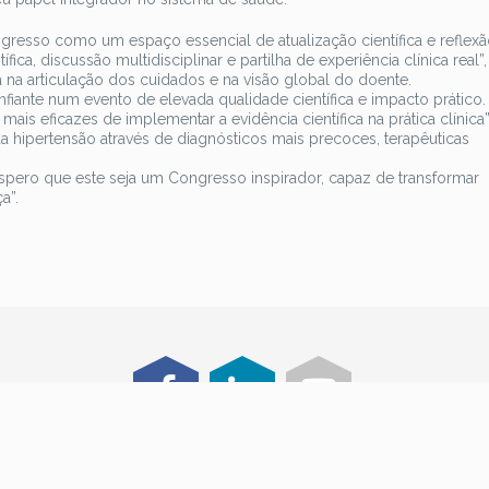
sso como um espaço essencial de atualização científica e reflexão 
ca, discussão multidisciplinar e partilha de experiência clínica real”,
a na articulação dos cuidados e na visão global do doente.
nfiante num evento de elevada qualidade científica e impacto prático.
mais eficazes de implementar a evidência científica na prática clínica”,
 hipertensão através de diagnósticos mais precoces, terapêuticas
spero que este seja um Congresso inspirador, capaz de transformar
a”.