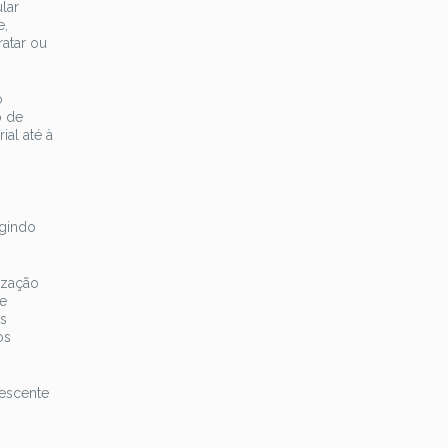
lar
e,
ratar ou
o
o de
ial até à
o
igindo
ização
de
as
os
rescente