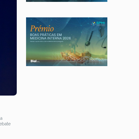
 a
ebate