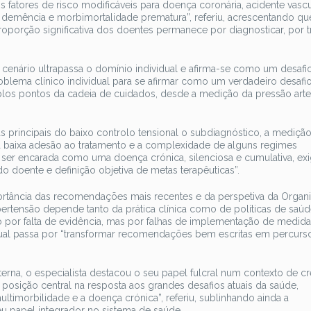
is fatores de risco modificáveis para doença coronária, acidente vascu
a, demência e morbimortalidade prematura”, referiu, acrescentando qu
roporção significativa dos doentes permanece por diagnosticar, por t
cenário ultrapassa o domínio individual e afirma-se como um desafi
oblema clínico individual para se afirmar como um verdadeiro desafi
plos pontos da cadeia de cuidados, desde a medição da pressão arter
s principais do baixo controlo tensional o subdiagnóstico, a mediçã
a, a baixa adesão ao tratamento e a complexidade de alguns regimes
 ser encarada como uma doença crónica, silenciosa e cumulativa, ex
 doente e definição objetiva de metas terapêuticas”.
tância das recomendações mais recentes e da perspetiva da Organ
ertensão depende tanto da prática clínica como de políticas de saú
 por falta de evidência, mas por falhas de implementação de medid
tual passa por “transformar recomendações bem escritas em percurs
erna, o especialista destacou o seu papel fulcral num contexto de c
posição central na resposta aos grandes desafios atuais da saúde,
imorbilidade e a doença crónica”, referiu, sublinhando ainda a
u papel integrador no sistema de saúde.