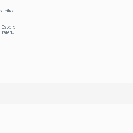
crítica.
 “Espero
 referiu,