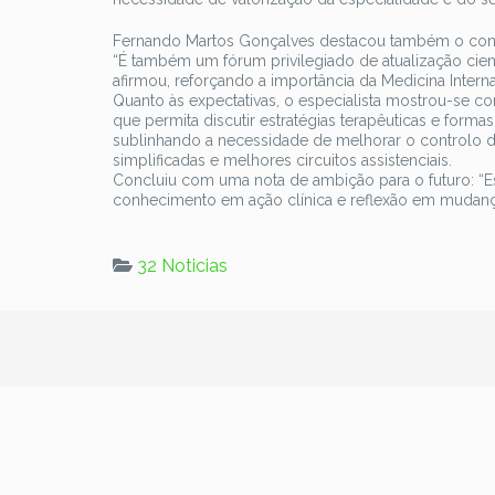
Fernando Martos Gonçalves destacou também o congre
“É também um fórum privilegiado de atualização científi
afirmou, reforçando a importância da Medicina Intern
Quanto às expectativas, o especialista mostrou-se co
que permita discutir estratégias terapêuticas e formas 
sublinhando a necessidade de melhorar o controlo da
simplificadas e melhores circuitos assistenciais.
Concluiu com uma nota de ambição para o futuro: “E
conhecimento em ação clínica e reflexão em mudanç
32 Noticias