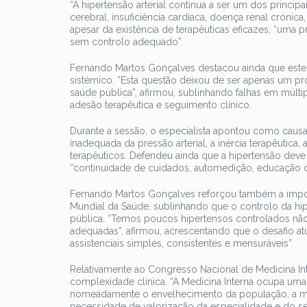
“A hipertensão arterial continua a ser um dos principa
cerebral, insuficiência cardíaca, doença renal crónic
apesar da existência de terapêuticas eficazes, “uma p
sem controlo adequado”.
Fernando Martos Gonçalves destacou ainda que este 
sistémico. “Esta questão deixou de ser apenas um pr
saúde pública”, afirmou, sublinhando falhas em múlti
adesão terapêutica e seguimento clínico.
Durante a sessão, o especialista apontou como causa
inadequada da pressão arterial, a inércia terapêutic
terapêuticos. Defendeu ainda que a hipertensão deve
“continuidade de cuidados, automedição, educação do
Fernando Martos Gonçalves reforçou também a impor
Mundial da Saúde, sublinhando que o controlo da hip
pública. “Temos poucos hipertensos controlados não
adequadas”, afirmou, acrescentando que o desafio a
assistenciais simples, consistentes e mensuráveis”.
Relativamente ao Congresso Nacional de Medicina Int
complexidade clínica. “A Medicina Interna ocupa uma 
nomeadamente o envelhecimento da população, a mult
necessidade de valorização da especialidade e do se