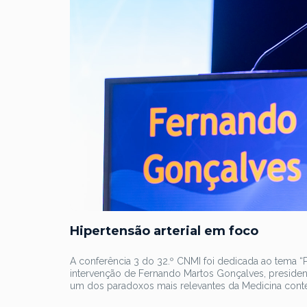
Hipertensão arterial em foco
A conferência 3 do 32.º CNMI foi dedicada ao tema 
intervenção de Fernando Martos Gonçalves, presiden
um dos paradoxos mais relevantes da Medicina con