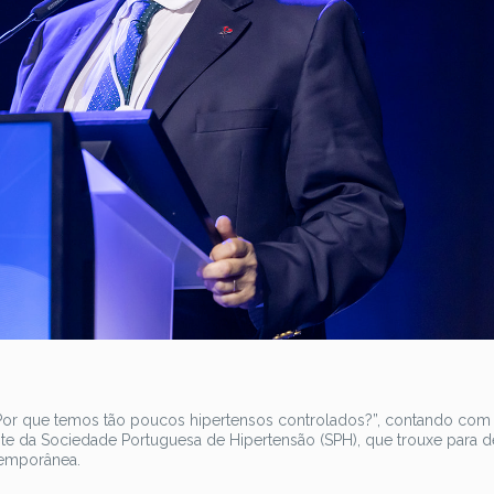
“Por que temos tão poucos hipertensos controlados?”, contando com
te da Sociedade Portuguesa de Hipertensão (SPH), que trouxe para d
temporânea.