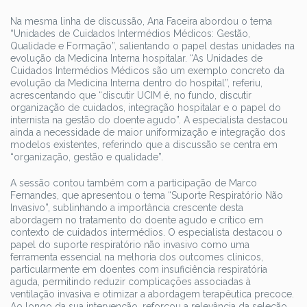
Na mesma linha de discussão, Ana Faceira abordou o tema
“Unidades de Cuidados Intermédios Médicos: Gestão,
Qualidade e Formação”, salientando o papel destas unidades na
evolução da Medicina Interna hospitalar. “As Unidades de
Cuidados Intermédios Médicos são um exemplo concreto da
evolução da Medicina Interna dentro do hospital”, referiu,
acrescentando que “discutir UCIM é, no fundo, discutir
organização de cuidados, integração hospitalar e o papel do
internista na gestão do doente agudo”. A especialista destacou
ainda a necessidade de maior uniformização e integração dos
modelos existentes, referindo que a discussão se centra em
“organização, gestão e qualidade”.
A sessão contou também com a participação de Marco
Fernandes, que apresentou o tema “Suporte Respiratório Não
Invasivo”, sublinhando a importância crescente desta
abordagem no tratamento do doente agudo e crítico em
contexto de cuidados intermédios. O especialista destacou o
papel do suporte respiratório não invasivo como uma
ferramenta essencial na melhoria dos outcomes clínicos,
particularmente em doentes com insuficiência respiratória
aguda, permitindo reduzir complicações associadas à
ventilação invasiva e otimizar a abordagem terapêutica precoce.
Ao longo da sua intervenção, reforçou a relevância da seleção