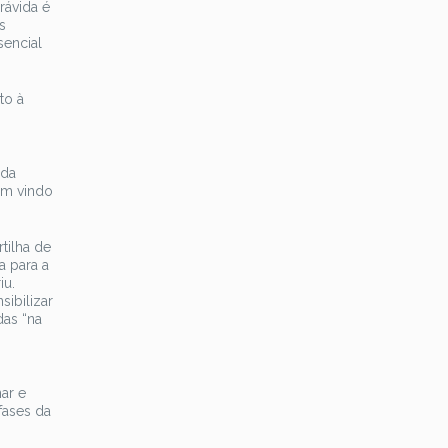
rávida é
s
sencial
to à
 da
êm vindo
tilha de
a para a
iu.
ibilizar
das “na
nar e
fases da