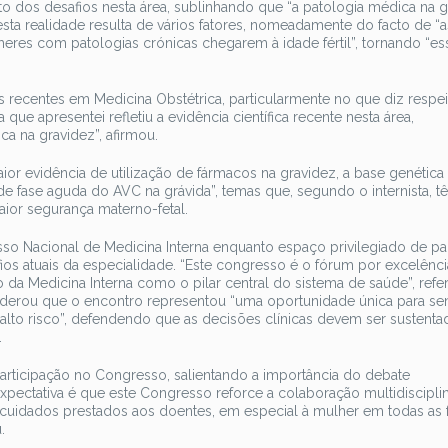
nto dos desafios nesta área, sublinhando que “a patologia médica na g
sta realidade resulta de vários fatores, nomeadamente do facto de “a
eres com patologias crónicas chegarem à idade fértil”, tornando “es
s recentes em Medicina Obstétrica, particularmente no que diz respei
que apresentei refletiu a evidência científica recente nesta área,
a na gravidez”, afirmou.
ior evidência de utilização de fármacos na gravidez, a base genética
e fase aguda do AVC na grávida”, temas que, segundo o internista, t
maior segurança materno-fetal.
esso Nacional de Medicina Interna enquanto espaço privilegiado de par
ios atuais da especialidade. “Este congresso é o fórum por excelênci
o da Medicina Interna como o pilar central do sistema de saúde”, refer
iderou que o encontro representou “uma oportunidade única para sens
e alto risco”, defendendo que as decisões clínicas devem ser sustenta
.
articipação no Congresso, salientando a importância do debate
A expectativa é que este Congresso reforce a colaboração multidiscipli
 de cuidados prestados aos doentes, em especial à mulher em todas as 
.