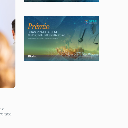
e a
egrada