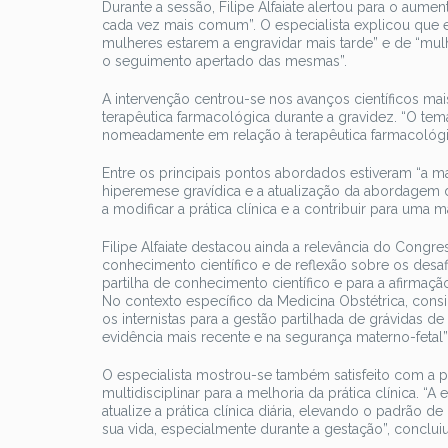
Durante a sessão, Filipe Alfaiate alertou para o aume
cada vez mais comum”. O especialista explicou que e
mulheres estarem a engravidar mais tarde” e de “mulh
o seguimento apertado das mesmas”.
A intervenção centrou-se nos avanços científicos mai
terapêutica farmacológica durante a gravidez. “O tema 
nomeadamente em relação à terapêutica farmacológic
Entre os principais pontos abordados estiveram “a ma
hiperemese gravídica e a atualização da abordagem d
a modificar a prática clínica e a contribuir para uma 
Filipe Alfaiate destacou ainda a relevância do Congr
conhecimento científico e de reflexão sobre os desaf
partilha de conhecimento científico e para a afirmaçã
No contexto específico da Medicina Obstétrica, cons
os internistas para a gestão partilhada de grávidas d
evidência mais recente e na segurança materno-fetal”
O especialista mostrou-se também satisfeito com a p
multidisciplinar para a melhoria da prática clínica. “
atualize a prática clínica diária, elevando o padrão
sua vida, especialmente durante a gestação”, concluiu