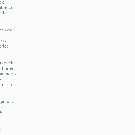
e a
mbriões
orte
ssionais
e da
ortes
querente
nenhuma
nsiderado
o
inar o
girão. O
ar
e
s