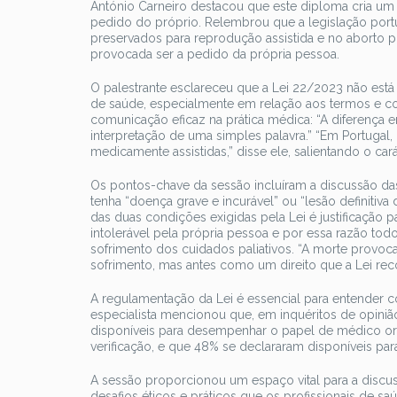
António Carneiro destacou que este diploma cria um
pedido do próprio. Relembrou que a legislação por
preservados para reprodução assistida e no aborto p
provocada ser a pedido da própria pessoa.
O palestrante esclareceu que a Lei 22/2023 não está 
de saúde, especialmente em relação aos termos e conc
comunicação eficaz na prática médica: “A diferença e
interpretação de uma simples palavra.” “Em Portuga
medicamente assistidas,” disse ele, salientando o cará
Os pontos-chave da sessão incluíram a discussão das
tenha “doença grave e incurável” ou “lesão definitiv
das duas condições exigidas pela Lei é justificação p
intolerável pela própria pessoa e por essa razão tod
sofrimento dos cuidados paliativos. “A morte provo
sofrimento, mas antes como um direito que a Lei recon
A regulamentação da Lei é essencial para entender co
especialista mencionou que, em inquéritos de opiniã
disponíveis para desempenhar o papel de médico or
verificação, e que 48% se declararam disponíveis p
A sessão proporcionou um espaço vital para a disc
desafios éticos e práticos que os profissionais de s