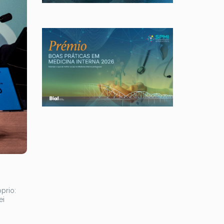
prio:
ei