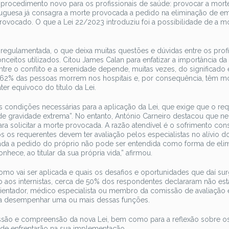
 procedimento novo para os profissionais de saúde: provocar a mort
tuguesa já consagra a morte provocada a pedido na eliminação de e
rovocado. O que a Lei 22/2023 introduziu foi a possibilidade de a m
regulamentada, o que deixa muitas questões e dúvidas entre os profi
eitos utilizados. Citou James Calan para enfatizar a importância da
ntre o conflito e a serenidade depende, muitas vezes, do significado 
l, 62% das pessoas morrem nos hospitais e, por consequência, têm m
ter equívoco do título da Lei.
 condições necessárias para a aplicação da Lei, que exige que o re
a de gravidade extrema”. No entanto, António Carneiro destacou que 
ara solicitar a morte provocada. A razão atendível é o sofrimento co
os os requerentes devem ter avaliação pelos especialistas no alívio d
cada a pedido do próprio não pode ser entendida como forma de elim
hece, ao titular da sua própria vida,” afirmou.
mo vai ser aplicada e quais os desafios e oportunidades que daí sur
o aos internistas, cerca de 50% dos respondentes declararam não est
ientador, médico especialista ou membro da comissão de avaliação 
ara desempenhar uma ou mais dessas funções.
ussão e compreensão da nova Lei, bem como para a reflexão sobre o
aúde enfrentarão na sua implementação.