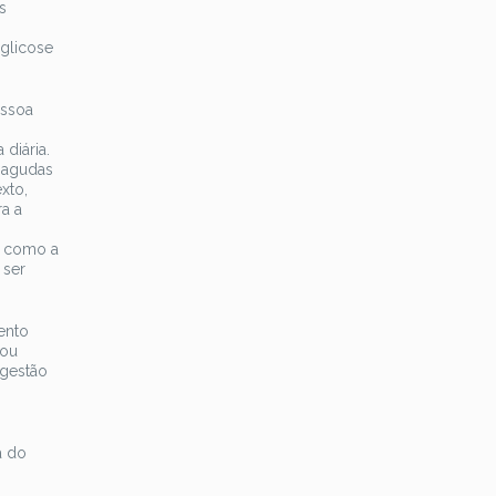
s
 glicose
essoa
diária.
 agudas
xto,
a a
m como a
 ser
ento
cou
 gestão
a do