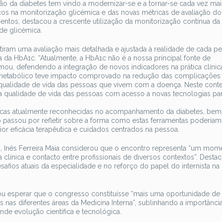
o da diabetes tem vindo a modernizar-se e a tornar-se cada vez mai
nços na monitorização glicémica e das novas métricas de avaliação do
entos, destacou a crescente utilização da monitorização contínua da
ade glicémica.
tiram uma avaliação mais detalhada e ajustada à realidade de cada p
 da HbA1c. “Atualmente, a HbA1c não é a nossa principal fonte de
mou, defendendo a integração de novos indicadores na prática clínica 
o metabólico teve impacto comprovado na redução das complicações
qualidade de vida das pessoas que vivem com a doença. Neste conte
 da qualidade de vida das pessoas com acesso a novas tecnologias par
étricas atualmente reconhecidas no acompanhamento da diabetes, be
vo passou por refletir sobre a forma como estas ferramentas poderiam
or eficácia terapêutica e cuidados centrados na pessoa.
a, Inês Ferreira Maia considerou que o encontro representa “um mom
cia clínica e contacto entre profissionais de diversos contextos”. Desta
afios atuais da especialidade e no reforço do papel do internista na
rmou esperar que o congresso constituísse “mais uma oportunidade de
s nas diferentes áreas da Medicina Interna”, sublinhando a importânci
de evolução científica e tecnológica.