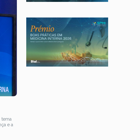
o tema
nça e a