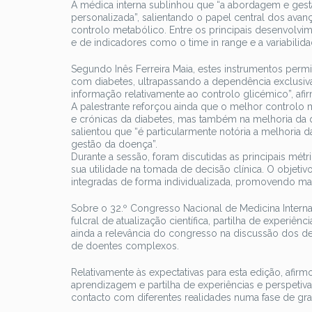
A médica interna sublinhou que “a abordagem e gestã
personalizada”, salientando o papel central dos ava
controlo metabólico. Entre os principais desenvolvim
e de indicadores como o time in range e a variabilid
Segundo Inês Ferreira Maia, estes instrumentos permi
com diabetes, ultrapassando a dependência exclusiva
informação relativamente ao controlo glicémico”, afir
A palestrante reforçou ainda que o melhor control
e crónicas da diabetes, mas também na melhoria da 
salientou que “é particularmente notória a melhoria
gestão da doença”.
Durante a sessão, foram discutidas as principais m
sua utilidade na tomada de decisão clínica. O objeti
integradas de forma individualizada, promovendo mai
Sobre o 32.º Congresso Nacional de Medicina Intern
fulcral de atualização científica, partilha de experiên
ainda a relevância do congresso na discussão dos des
de doentes complexos.
Relativamente às expectativas para esta edição, afi
aprendizagem e partilha de experiências e perspetiva
contacto com diferentes realidades numa fase de gran