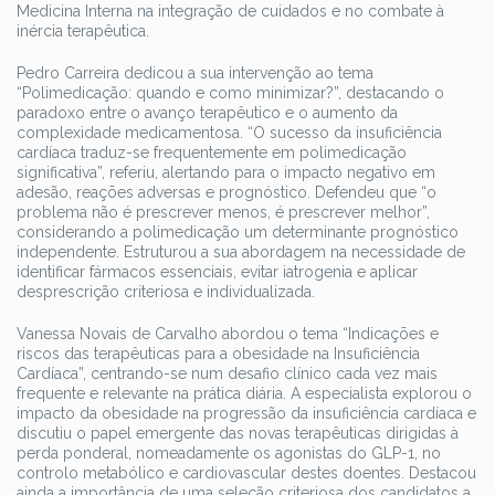
Medicina Interna na integração de cuidados e no combate à
inércia terapêutica.
Pedro Carreira dedicou a sua intervenção ao tema
“Polimedicação: quando e como minimizar?”, destacando o
paradoxo entre o avanço terapêutico e o aumento da
complexidade medicamentosa. “O sucesso da insuficiência
cardíaca traduz-se frequentemente em polimedicação
significativa”, referiu, alertando para o impacto negativo em
adesão, reações adversas e prognóstico. Defendeu que “o
problema não é prescrever menos, é prescrever melhor”,
considerando a polimedicação um determinante prognóstico
independente. Estruturou a sua abordagem na necessidade de
identificar fármacos essenciais, evitar iatrogenia e aplicar
desprescrição criteriosa e individualizada.
Vanessa Novais de Carvalho abordou o tema “Indicações e
riscos das terapêuticas para a obesidade na Insuficiência
Cardíaca”, centrando-se num desafio clínico cada vez mais
frequente e relevante na prática diária. A especialista explorou o
impacto da obesidade na progressão da insuficiência cardíaca e
discutiu o papel emergente das novas terapêuticas dirigidas à
perda ponderal, nomeadamente os agonistas do GLP-1, no
controlo metabólico e cardiovascular destes doentes. Destacou
ainda a importância de uma seleção criteriosa dos candidatos a