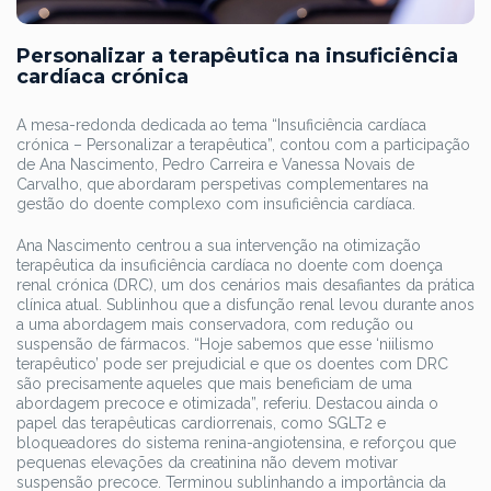
Personalizar a terapêutica na insuficiência
cardíaca crónica
A mesa-redonda dedicada ao tema “Insuficiência cardíaca
crónica – Personalizar a terapêutica”, contou com a participação
de Ana Nascimento, Pedro Carreira e Vanessa Novais de
Carvalho, que abordaram perspetivas complementares na
gestão do doente complexo com insuficiência cardíaca.
Ana Nascimento centrou a sua intervenção na otimização
terapêutica da insuficiência cardíaca no doente com doença
renal crónica (DRC), um dos cenários mais desafiantes da prática
clínica atual. Sublinhou que a disfunção renal levou durante anos
a uma abordagem mais conservadora, com redução ou
suspensão de fármacos. “Hoje sabemos que esse ‘niilismo
terapêutico’ pode ser prejudicial e que os doentes com DRC
são precisamente aqueles que mais beneficiam de uma
abordagem precoce e otimizada”, referiu. Destacou ainda o
papel das terapêuticas cardiorrenais, como SGLT2 e
bloqueadores do sistema renina-angiotensina, e reforçou que
pequenas elevações da creatinina não devem motivar
suspensão precoce. Terminou sublinhando a importância da